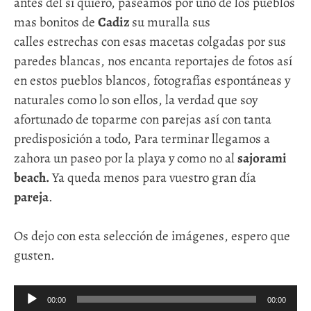
antes del sí quiero, paseamos por uno de los pueblos
mas bonitos de
Cadiz
su muralla sus
calles estrechas con esas macetas colgadas por sus
paredes blancas, nos encanta reportajes de fotos así
en estos pueblos blancos, fotografías espontáneas y
naturales como lo son ellos, la verdad que soy
afortunado de toparme con parejas así con tanta
predisposición a todo, Para terminar llegamos a
zahora un paseo por la playa y como no al
sajorami
beach.
Ya queda menos para vuestro gran día
pareja
.
Os dejo con esta selección de imágenes, espero que
gusten.
Reproductor
00:00
00:00