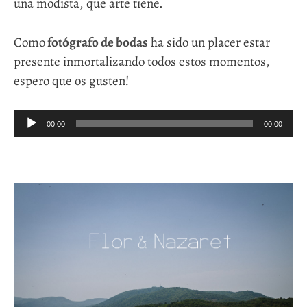
una modista, que arte tiene.
Como
fotógrafo de bodas
ha sido un placer estar
presente inmortalizando todos estos momentos,
espero que os gusten!
Reproductor
00:00
00:00
de
audio